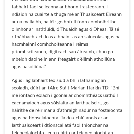
tabhairt faoi scileanna ar bhonn trasteorann. I
ndiaidh na cuairte a thuga mé ar Thuaisceart Éireann
ar na mallaibh, ba léir go bhfuil fonn comhoibrithe
ollmhór ar institiúidí, ó Thuaidh agus ó Dheas. Tá sé
ríthábhachtach leas a bhaint as an saineolas agus na
hacmhainní comhchoiteanna i réimsí
príomhscileanna, digiteach san áireamh, chun go
mbeidh daoine in ann freagairt d’éilimh athoiliúna
agus uasoiliúna.”
Agus í ag labhairt leo siúd a bhí i láthair ag an
seoladh, dúirt an tAire Stáit Marian Harkin TD: “Bhí
mé iontach eolach i gcónaí ar chomhthéacs uathúil
eacnamaíoch agus sóisialta an Iarthuaiscirt, go
háirithe de réir mar a d’athraigh nádúr na fostaíochta
agus na tionsclaíochta. Tá dea-chlú anois ar an
Iarthuaisceart i dtionscal atá faoi thionchar na
teicneolaíochta, lena n-áirítear teicneolaíocht an