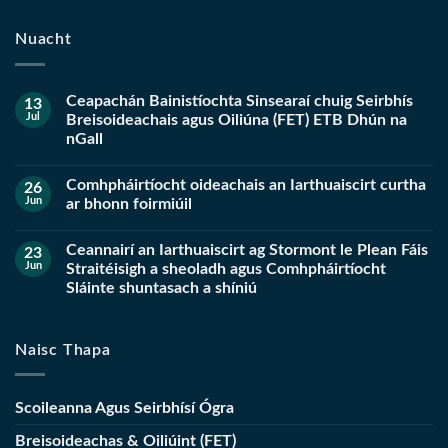
Nuacht
Ceapachán Bainistíochta Sinsearaí chuig Seirbhís
13
Jul
Breisoideachais agus Oiliúna (FET) ETB Dhún na
nGall
Comhpháirtíocht oideachais an Iarthuaiscirt curtha
26
Jun
ar bhonn foirmiúil
Ceannairí an Iarthuaiscirt ag Stormont le Plean Fáis
23
Jun
Straitéisigh a sheoladh agus Comhpháirtíocht
Sláinte shuntasach a shíniú
Naisc Thapa
Scoileanna Agus Seirbhísí Ógra
Breisoideachas & Oiliúint (FET)