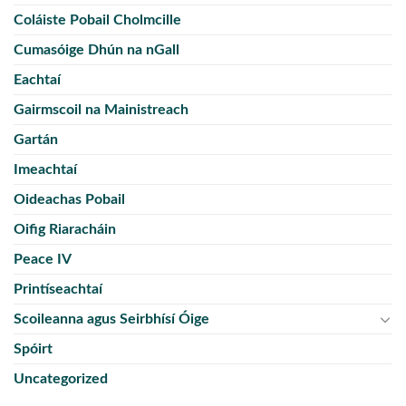
Coláiste Pobail Cholmcille
Cumasóige Dhún na nGall
Eachtaí
Gairmscoil na Mainistreach
Gartán
Imeachtaí
Oideachas Pobail
Oifig Riaracháin
Peace IV
Printíseachtaí
Scoileanna agus Seirbhísí Óige
Spóirt
Uncategorized