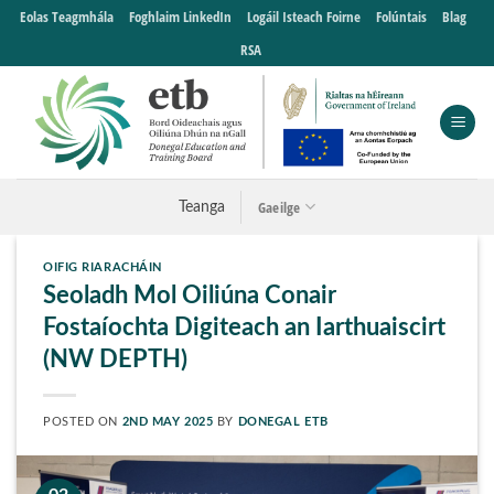
Skip
Eolas Teagmhála
Foghlaim LinkedIn
Logáil Isteach Foirne
Folúntais
Blag
to
RSA
content
Gaeilge
Teanga
OIFIG RIARACHÁIN
Seoladh Mol Oiliúna Conair
Fostaíochta Digiteach an Iarthuaiscirt
(NW DEPTH)
POSTED ON
2ND MAY 2025
BY
DONEGAL ETB