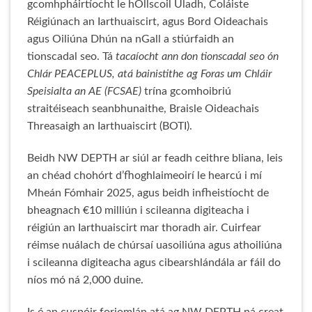
gcomhpháirtíocht le hOllscoil Uladh, Coláiste
Réigiúnach an Iarthuaiscirt, agus Bord Oideachais
agus Oiliúna Dhún na nGall a stiúrfaidh an
tionscadal seo. Tá
tacaíocht ann don tionscadal seo ón
Chlár PEACEPLUS, atá bainistithe ag Foras um Chláir
Speisialta an AE (FCSAE)
trína gcomhoibriú
straitéiseach seanbhunaithe, Braisle Oideachais
Threasaigh an Iarthuaiscirt (BOTI).
Beidh NW DEPTH ar siúl ar feadh ceithre bliana, leis
an chéad chohórt d’fhoghlaimeoirí le hearcú i mí
Mheán Fómhair 2025, agus beidh infheistíocht de
bheagnach €10 milliún i scileanna digiteacha i
réigiún an Iarthuaiscirt mar thoradh air. Cuirfear
réimse nuálach de chúrsaí uasoiliúna agus athoiliúna
i scileanna digiteacha agus cibearshlándála ar fáil do
níos mó ná 2,000 duine.