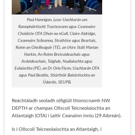
Paul Hannigan, Leas-Uachtarán um
Rannpháirtíocht Trasteorann agus Ceannaire
Choláiste OTA Dhún na nGall, Claire Aldridge,
Ceannaire Scileanna, Straitéise agus Beartais,
Roinn an Gheilleagair (TÉ), an tAire Stáit Marian
Harkin, An Roinn Breisoideachais agus
Ardoideachais, Taighde, Nuálaíochta agus
Eolaíochta (PÉ), an Dr Orla Flynn, Uachtarán OTA
agus Paul Beattie, Stiúrthóir Bainistíochta an
Údaráis, SEUPB.
Reáchtáladh seoladh oifigiúil thionscnamh NW
DEPTH ar champas Ollscoil Teicneolaíochta an
Atlantaigh (OTA) i Leitir Ceanainn inniu (29 Aibreán).
Is í Ollscoil Teicneolaíochta an Atlantaigh, i