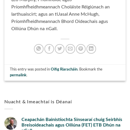
Príomhfheidhmeannach Choláiste Réigiúnach an
Iarthuaiscirt; agus an tUasal Anne McHugh,
Príomhfheidhmeannach Bhord Oideachais agus
Oiliúna Dhún na nGall.
This entry was posted in
Oifig Riaracháin
. Bookmark the
permalink
.
Nuacht & Imeachtaí is Déanaí
Ceapachán Bainistíochta Sinsearaí chuig Seirbhís
Breisoideachais agus Oiliúna (FET) ETB Dhún na