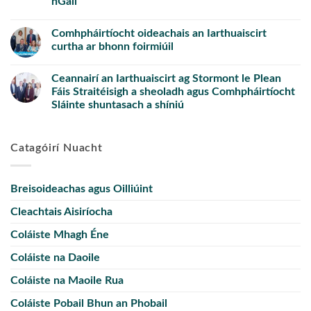
nGall
Comhpháirtíocht oideachais an Iarthuaiscirt
curtha ar bhonn foirmiúil
Ceannairí an Iarthuaiscirt ag Stormont le Plean
Fáis Straitéisigh a sheoladh agus Comhpháirtíocht
Sláinte shuntasach a shíniú
Catagóirí Nuacht
Breisoideachas agus Oilliúint
Cleachtais Aisiríocha
Coláiste Mhagh Éne
Coláiste na Daoile
Coláiste na Maoile Rua
Coláiste Pobail Bhun an Phobail