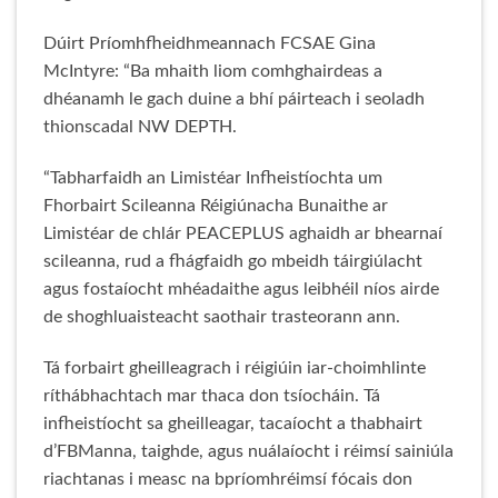
Dúirt Príomhfheidhmeannach FCSAE Gina
McIntyre: “Ba mhaith liom comhghairdeas a
dhéanamh le gach duine a bhí páirteach i seoladh
thionscadal NW DEPTH.
“Tabharfaidh an Limistéar Infheistíochta um
Fhorbairt Scileanna Réigiúnacha Bunaithe ar
Limistéar de chlár PEACEPLUS aghaidh ar bhearnaí
scileanna, rud a fhágfaidh go mbeidh táirgiúlacht
agus fostaíocht mhéadaithe agus leibhéil níos airde
de shoghluaisteacht saothair trasteorann ann.
Tá forbairt gheilleagrach i réigiúin iar-choimhlinte
ríthábhachtach mar thaca don tsíocháin. Tá
infheistíocht sa gheilleagar, tacaíocht a thabhairt
d’FBManna, taighde, agus nuálaíocht i réimsí sainiúla
riachtanas i measc na bpríomhréimsí fócais don