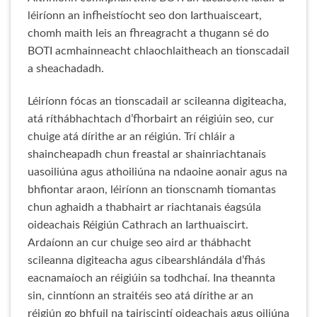
léiríonn an infheistíocht seo don Iarthuaisceart,
chomh maith leis an fhreagracht a thugann sé do
BOTI acmhainneacht chlaochlaitheach an tionscadail
a sheachadadh.
Léiríonn fócas an tionscadail ar scileanna digiteacha,
atá ríthábhachtach d’fhorbairt an réigiúin seo, cur
chuige atá dírithe ar an réigiún. Trí chláir a
shaincheapadh chun freastal ar shainriachtanais
uasoiliúna agus athoiliúna na ndaoine aonair agus na
bhfiontar araon, léiríonn an tionscnamh tiomantas
chun aghaidh a thabhairt ar riachtanais éagsúla
oideachais Réigiún Cathrach an Iarthuaiscirt.
Ardaíonn an cur chuige seo aird ar thábhacht
scileanna digiteacha agus cibearshlándála d’fhás
eacnamaíoch an réigiúin sa todhchaí. Ina theannta
sin, cinntíonn an straitéis seo atá dírithe ar an
réigiún go bhfuil na tairiscintí oideachais agus oiliúna