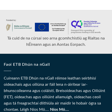
Tá cuid de na cúrsaí seo arna gcomhchistiú ag Rialtas na
hÉireann agus an Aontas Eorpach.
Faoi ETB Dhún na nGall
Cuireann ETB Dhún na nGall réimse leathan seirbhísí
oideachais agus oiliúna ar fáil lena n-áirítear iar-
bhunscoileanna agus coláistí, Breisoideachas agus Oiliúint
(FET), oideachas agus oiliúint allamuigh, oideachas ceoil
agus tá freagrachtaí dlíthiúla air maidir le hobair ógra sa
chontae. Léigh Níos Mó....
Níos Mó....