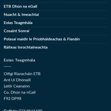
ETB Dhún na nGall
Nuacht & Imeachtaí
Eolas Teagmhála
Cosaint Sonraí
Polasaí maidir le Príobháideachas & Fianáin
Ráiteas Inrochtaineachta
Eolas Teagmhála
Oifigí Riaracháin ETB
Ard Uí Dhónaill
Leitir Ceanainn
Co. Dhún na nGall
F92 DP98
Guthán:
074 9161600