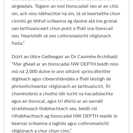
airgeadais. Tógann an mol tionscadail seo ar an chlú
sin, ach níos tábhachtaí ná sin, tá sé beartaithe chun
cinntiú go bhfuil scileanna ag daoine atá ina gcónaí
san Iarthuaisceart chun poist a fháil sna tionscail
seo. Neartóidh sé seo cothromaíocht réigiúnach
fosta.”
Dúirt an tAire Geilleagair an Dr Caoimhe Archibald:
“Mar gheall ar an tionscadal NW DEPTH beidh níos
mó ná 2,000 duine in ann oiliúint spriocdhírithe
digiteach agus cibearshlándála a fháil laistigh de
phríomhcheantar réigiúnach an Iarthuaiscirt. Trí
chomhoibriú a chothú idir lucht na hacadúlachta
agus an tionscal, agus trí dhíriú ar an earnáil
straitéiseach thábhachtach seo, beidh ról
ríthábhachtach ag tionscadal NW DEPTH maidir le
bearnaí scileanna a laghdú agus cothromaíocht
réigiúnach a chur chun cinn.”