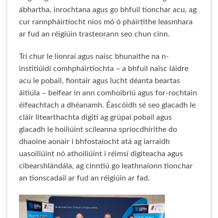
ábhartha, inrochtana agus go bhfuil tionchar acu, ag
cur rannpháirtíocht níos mó ó pháirtithe leasmhara
ar fud an réigiúin trasteorann seo chun cinn.
Trí chur le líonraí agus naisc bhunaithe na n-
institiúidí comhpháirtíochta – a bhfuil naisc láidre
acu le pobail, fiontair agus lucht déanta beartas
áitiúla – beifear in ann comhoibriú agus for-rochtain
éifeachtach a dhéanamh. Éascóidh sé seo glacadh le
cláir litearthachta digití ag grúpaí pobail agus
glacadh le hoiliúint scileanna spriocdhírithe do
dhaoine aonair i bhfostaíocht atá ag iarraidh
uasoiliúint nó athoiliúint i réimsí digiteacha agus
cibearshlándála, ag cinntiú go leathnaíonn tionchar
an tionscadail ar fud an réigiúin ar fad.