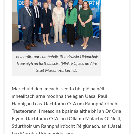
Lena n-áirítear comhpháirtithe Braisle Oideachais
Treasaigh an Iarthuaiscirt (NWTEC) leis an Aire
Stáit Marian Harkin TD.
Mar chuid den imeacht seolta bhí plé painéil
mhealltach arna modhnaithe ag an Uasal Paul
Hannigan Leas-Uachtarán OTA um Rannpháirtíocht
Trasteorann. I measc na bpainéalaithe bhí an Dr Orla
Flynn, Uachtarán OTA; an tOllamh Malachy O’ Neill,
Stiúrthóir um Rannpháirtíocht Réigiúnach, an tUasal
Leo Murphy, Príomhoide agus