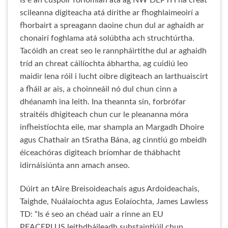
Is é an cuspóir foriomlán atá ag NW DEPTH ná creat
scileanna digiteacha atá dírithe ar fhoghlaimeoirí a
fhorbairt a spreagann daoine chun dul ar aghaidh ar
chonairí foghlama atá solúbtha ach struchtúrtha.
Tacóidh an creat seo le rannpháirtithe dul ar aghaidh
tríd an chreat cáilíochta ábhartha, ag cuidiú leo
maidir lena róil i lucht oibre digiteach an Iarthuaiscirt
a fháil ar ais, a choinneáil nó dul chun cinn a
dhéanamh ina leith. Ina theannta sin, forbrófar
straitéis dhigiteach chun cur le pleananna móra
infheistíochta eile, mar shampla an Margadh Dhoire
agus Chathair an tSratha Bána, ag cinntiú go mbeidh
éiceachóras digiteach bríomhar de thábhacht
idirnáisiúnta ann amach anseo.
Dúirt an tAire Breisoideachais agus Ardoideachais,
Taighde, Nuálaíochta agus Eolaíochta, James Lawless
TD: “Is é seo an chéad uair a rinne an EU
PEACEPLUS leithdháileadh substaintiúil chun