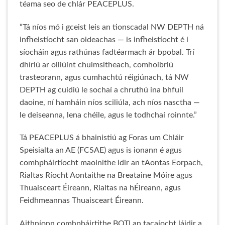
téama seo de chlár PEACEPLUS.
“Tá níos mó i gceist leis an tionscadal NW DEPTH ná
infheistíocht san oideachas — is infheistíocht é i
síocháin agus rathúnas fadtéarmach ár bpobal. Trí
dhíriú ar oiliúint chuimsitheach, comhoibriú
trasteorann, agus cumhachtú réigiúnach, tá NW
DEPTH ag cuidiú le sochaí a chruthú ina bhfuil
daoine, ní hamháin níos sciliúla, ach níos nasctha —
le deiseanna, lena chéile, agus le todhchaí roinnte.”
Tá PEACEPLUS á bhainistiú ag Foras um Chláir
Speisialta an AE (FCSAE) agus is ionann é agus
comhpháirtíocht maoinithe idir an tAontas Eorpach,
Rialtas Ríocht Aontaithe na Breataine Móire agus
Thuaisceart Éireann, Rialtas na hÉireann, agus
Feidhmeannas Thuaisceart Éireann.
Aithníonn comhpháirtithe BOTI an tacaíocht láidir a